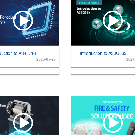
oduction to A34L716
Introduction to A33G53x
2025-05-28
2024