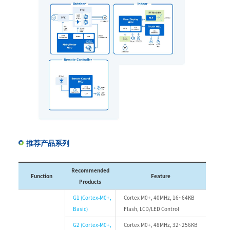
推荐产品系列
Recommended
Function
Feature
Products
G1 (Cortex-M0+,
Cortex M0+, 40MHz, 16~64KB
Basic)
Flash, LCD/LED Control
G2 (Cortex-M0+,
Cortex M0+, 48MHz, 32~256KB