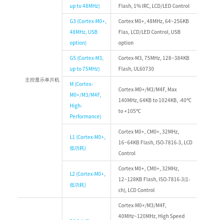
up to 48MHz)
Flash, 1% IRC, LCD/LED Control
G3 (Cortex-M0+,
Cortex M0+, 48MHz, 64~256KB
48MHz, USB
Flas, LCD/LED Control, USB
option)
option
G5 (Cortex-M3,
Cortex-M3, 75MHz, 128~384KB
up to 75MHz)
Flash, UL60730
主控显示单片机
M (Cortex-
Cortex-M0+/M3/M4F, Max
M0+/M3/M4F,
140MHz, 64KB to 1024KB, -40℃
High-
to +105℃
Performance)
Cortex M0+, CM0+, 32MHz,
L1 (Cortex-M0+,
16~64KB Flash, ISO-7816-3, LCD
低功耗)
Control
Cortex M0+, CM0+, 32MHz,
L2 (Cortex-M0+,
12~128KB Flash, ISO-7816-3(1-
低功耗)
ch), LCD Control
Cortex-M0+/M3/M4F,
40MHz~120MHz, High Speed