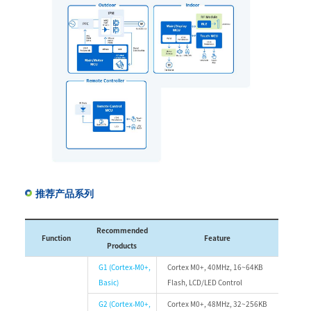
推荐产品系列
Recommended
Function
Feature
Products
G1 (Cortex-M0+,
Cortex M0+, 40MHz, 16~64KB
Basic)
Flash, LCD/LED Control
G2 (Cortex-M0+,
Cortex M0+, 48MHz, 32~256KB