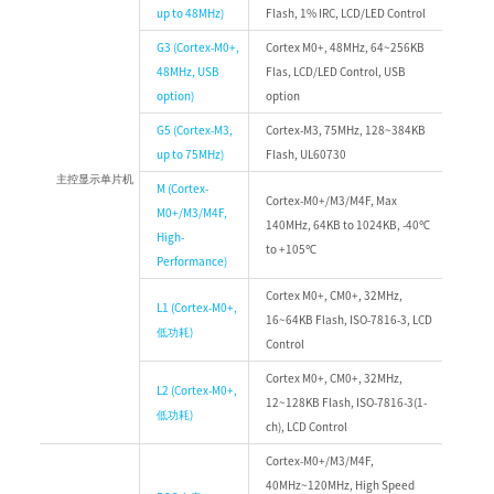
up to 48MHz)
Flash, 1% IRC, LCD/LED Control
G3 (Cortex-M0+,
Cortex M0+, 48MHz, 64~256KB
48MHz, USB
Flas, LCD/LED Control, USB
option)
option
G5 (Cortex-M3,
Cortex-M3, 75MHz, 128~384KB
up to 75MHz)
Flash, UL60730
主控显示单片机
M (Cortex-
Cortex-M0+/M3/M4F, Max
M0+/M3/M4F,
140MHz, 64KB to 1024KB, -40℃
High-
to +105℃
Performance)
Cortex M0+, CM0+, 32MHz,
L1 (Cortex-M0+,
16~64KB Flash, ISO-7816-3, LCD
低功耗)
Control
Cortex M0+, CM0+, 32MHz,
L2 (Cortex-M0+,
12~128KB Flash, ISO-7816-3(1-
低功耗)
ch), LCD Control
Cortex-M0+/M3/M4F,
40MHz~120MHz, High Speed